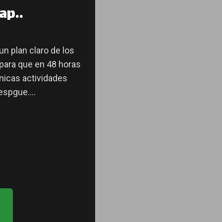
ap..
n plan claro de los
 para que en 48 horas
nicas actividades
espgue....