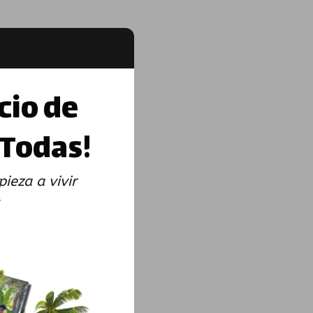
cio de
 Todas!
ieza a vivir
.