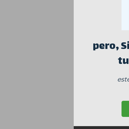
pero, S
tu
est