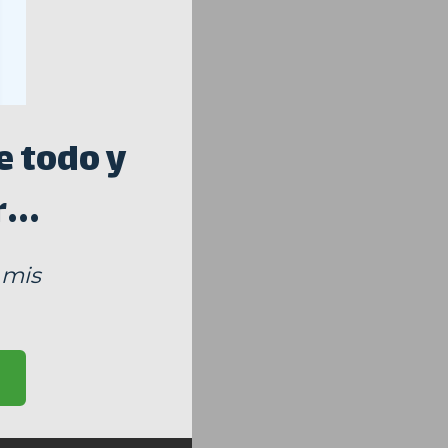
e todo y
...
 mis
.