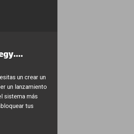
gy....
sitas un crear un
er un lanzamiento
 el sistema más
sbloquear tus