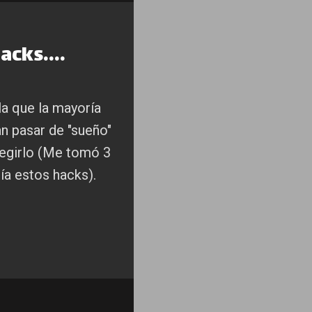
acks....
la que la mayoría
n pasar de "sueño"
regirlo (Me tomó 3
a estos hacks).