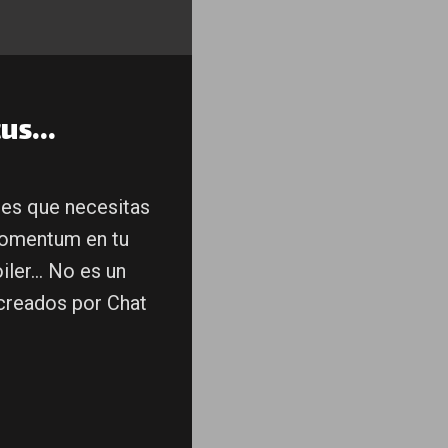
us...
tes que necesitas
momentum en tu
ler... No es un
 creados por Chat